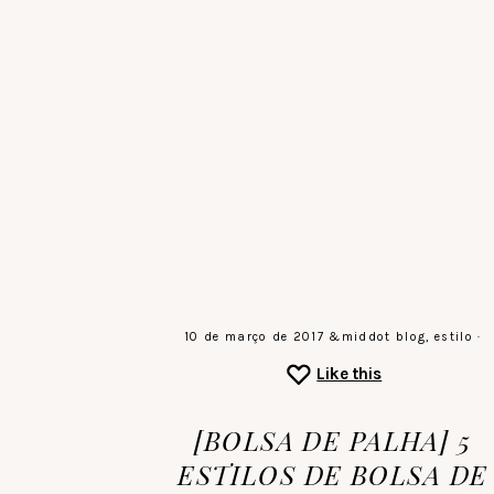
Skip
to
main
the
content
sound
of
a
gentle
stillness
♡
10 de março de 2017
&middot
blog
,
estilo
·
Like this
[BOLSA DE PALHA] 5
ESTILOS DE BOLSA DE