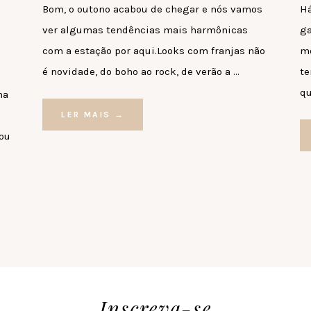
Bom, o outono acabou de chegar e nós vamos
Há
ver algumas tendências mais harmônicas
ga
com a estação por aqui.Looks com franjas não
mo
é novidade, do boho ao rock, de verão a …
te
qu
ma
LER MAIS →
tou
Inscreva-se