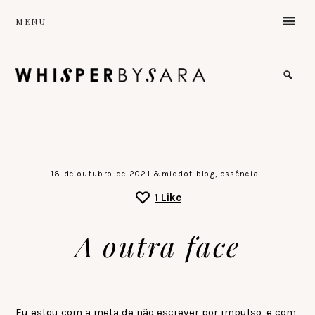
Skip
MENU
to
main
content
the
sound
of
a
gentle
stillness
♡
18 de outubro de 2021
&middot
blog
,
essência
·
1
Like
A outra face
Eu estou com a meta de não escrever por impulso, e com