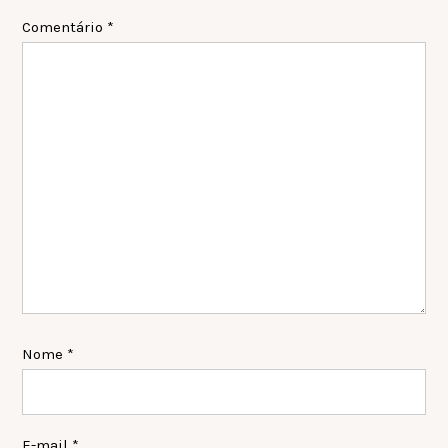
Interactions
Comentário
*
Nome
*
E-mail
*