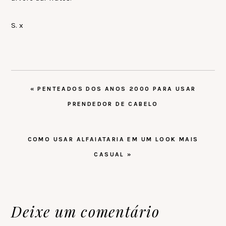
S. x
POST
« PENTEADOS DOS ANOS 2000 PARA USAR
ANTERIOR:
PRENDEDOR DE CABELO
PRÓXIMO
COMO USAR ALFAIATARIA EM UM LOOK MAIS
POST:
CASUAL »
Reader
Deixe um comentário