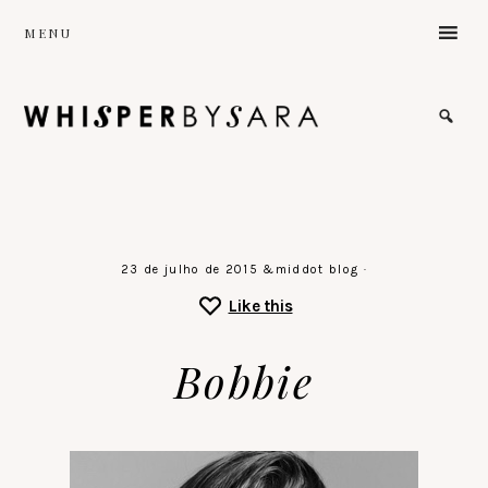
Skip
MENU
to
main
content
the
sound
of
a
gentle
stillness
♡
23 de julho de 2015
&middot
blog
·
Like this
Bobbie