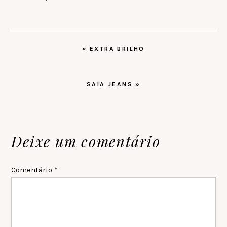
POST
« EXTRA BRILHO
ANTERIOR:
PRÓXIMO
SAIA JEANS »
POST:
Reader
Deixe um comentário
Interactions
Comentário
*