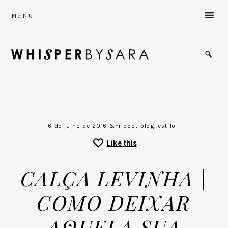
Skip
MENU
to
main
content
the
sound
of
a
gentle
stillness
♡
6 de julho de 2016
&middot
blog
,
estilo
·
Like this
CALÇA LEVINHA |
COMO DEIXAR
AQUELA SUA