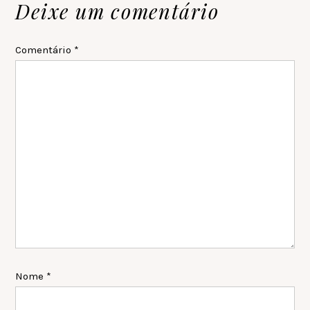
Reader
Deixe um comentário
Interactions
Comentário
*
Nome
*