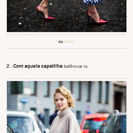
de
WWD
2 .
Com aquela sapatilha
bafônica! rs.