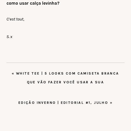
como usar calça levinha?
C’est tout,
S. x
POST
« WHITE TEE | 5 LOOKS COM CAMISETA BRANCA
ANTERIOR:
QUE VÃO FAZER VOCÊ USAR A SUA
PRÓXIMO
EDIÇÃO INVERNO | EDITORIAL #1, JULHO »
POST: