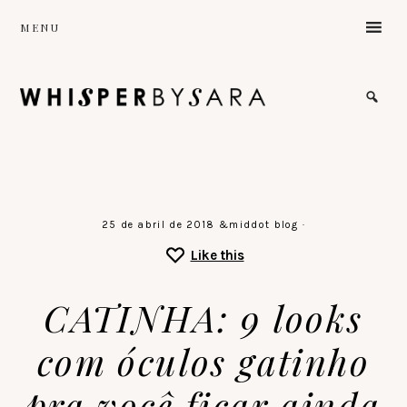
Skip
MENU
to
main
content
the
sound
of
a
gentle
stillness
♡
25 de abril de 2018
&middot
blog
·
Like this
CATINHA: 9 looks
com óculos gatinho
pra você ficar ainda