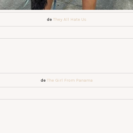
de
They All Hate Us
de
The Girl From Panama