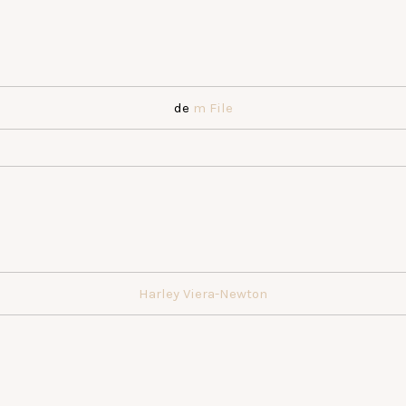
de
m File
Harley Viera-Newton