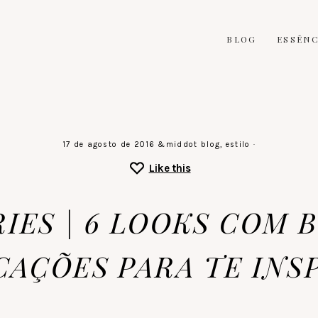
BLOG
ESSÊNC
17 de agosto de 2016
&middot
blog
,
estilo
·
Like this
IES | 6 LOOKS COM 
CAÇÕES PARA TE INS