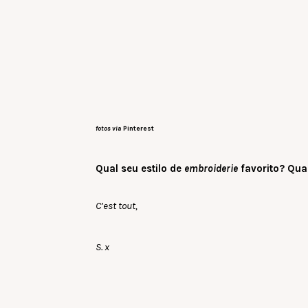
fotos via
Pinterest
Qual seu estilo de
embroiderie
favorito? Qua
C’est tout,
S. x