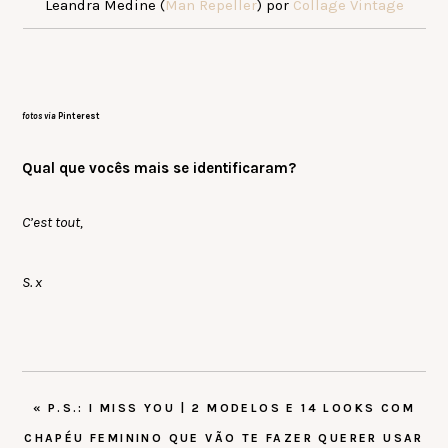
Leandra Medine (
Man Repeller
) por
Collage Vintage
fotos via
Pinterest
Qual que vocês mais se identificaram?
C’est tout,
S. x
POST
« P.S.: I MISS YOU | 2 MODELOS E 14 LOOKS COM
ANTERIOR:
CHAPÉU FEMININO QUE VÃO TE FAZER QUERER USAR