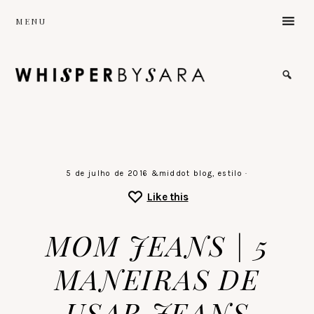
Skip
MENU
to
main
content
the
sound
of
a
gentle
stillness
♡
5 de julho de 2016
&middot
blog
,
estilo
·
Like this
MOM JEANS | 5
MANEIRAS DE
USAR JEANS