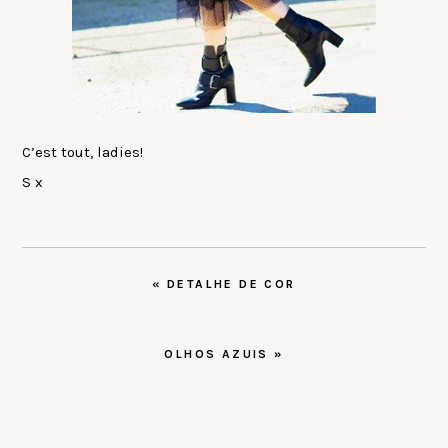
C’est tout, ladies!
S x
POST
« DETALHE DE COR
ANTERIOR:
PRÓXIMO
OLHOS AZUIS »
POST: