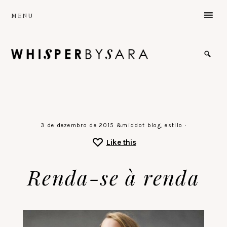
Skip
MENU
to
main
content
the
sound
of
a
gentle
stillness
♡
3 de dezembro de 2015
&middot
blog
,
estilo
·
Like this
Renda-se à renda