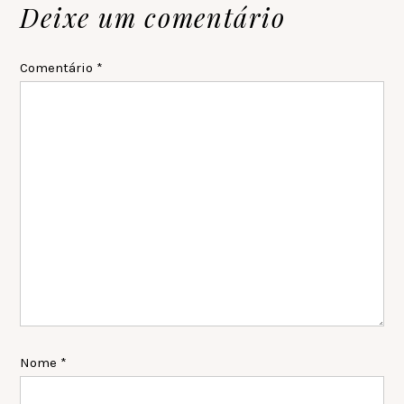
Reader
Deixe um comentário
Interactions
Comentário
*
Nome
*