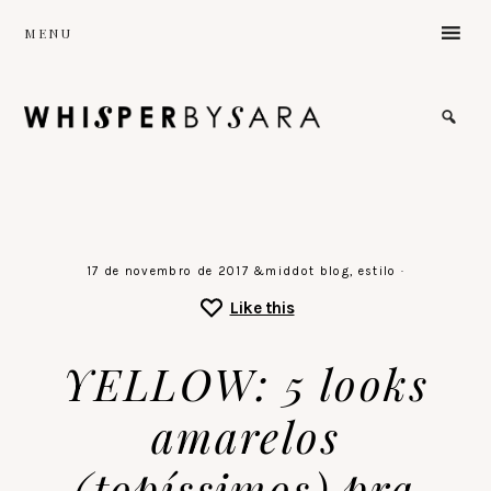
Skip
MENU
to
main
content
the
sound
of
a
gentle
stillness
♡
17 de novembro de 2017
&middot
blog
,
estilo
·
Like this
YELLOW: 5 looks
amarelos
(topíssimos) pra