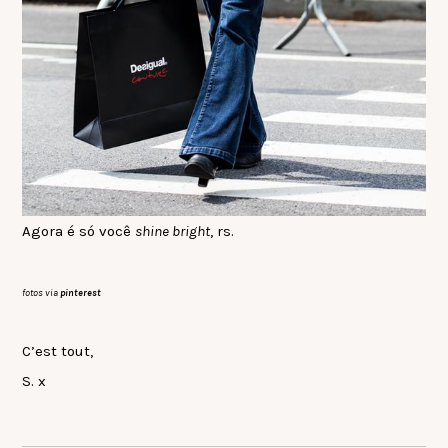
Agora é só você
shine bright
, rs.
fotos via
pinterest
C’est tout,
S. x