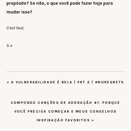
propósito? Se não, o que você pode fazer hoje para
mudar isso?
C’est tout,
S. x
POST
« A VULNERABILIDADE É BELA | PRT 2 | #NOREGRETS
ANTERIOR:
PRÓXIMO
COMPONDO CANÇÕES DE ADORAÇÃO #1: PORQUE
POST:
VOCÊ PRECISA COMEÇAR E MEUS CONSELHOS
INSPIRAÇÃO FAVORITOS »