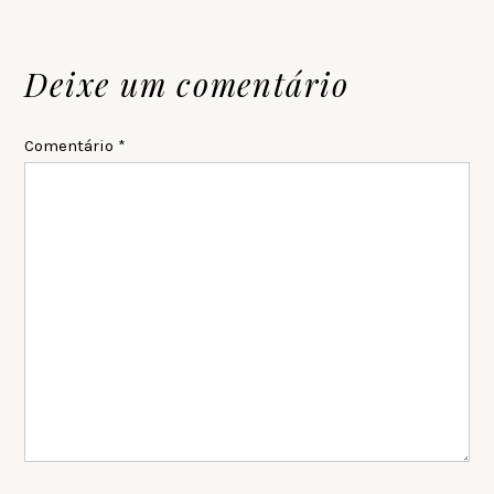
Reader
Deixe um comentário
Interactions
Comentário
*