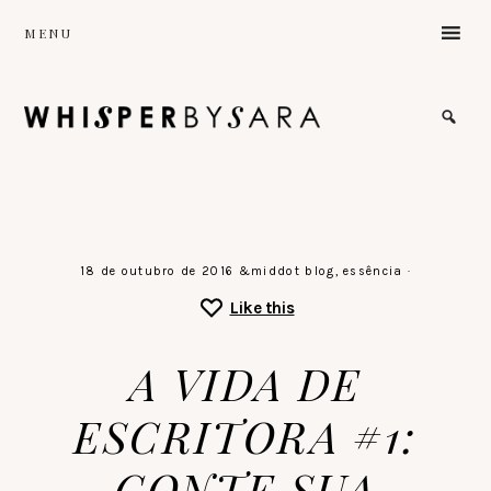
Skip
MENU
to
main
content
the
sound
of
a
gentle
stillness
♡
18 de outubro de 2016
&middot
blog
,
essência
·
Like this
A VIDA DE
ESCRITORA #1:
CONTE SUA