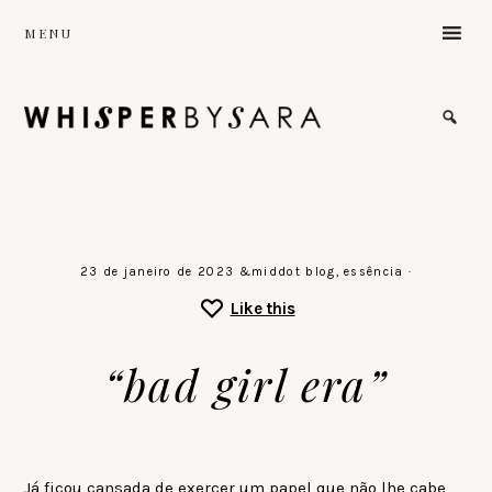
Skip
MENU
to
main
content
the
sound
of
a
gentle
stillness
♡
23 de janeiro de 2023
&middot
blog
,
essência
·
Like this
“bad girl era”
Já ficou cansada de exercer um papel que não lhe cabe