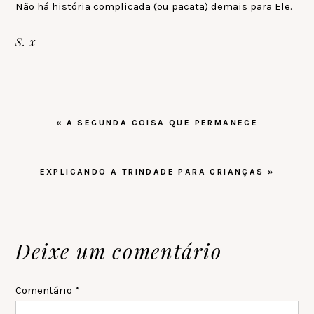
Não há história complicada (ou pacata) demais para Ele.
S. x
POST
« A SEGUNDA COISA QUE PERMANECE
ANTERIOR:
PRÓXIMO
EXPLICANDO A TRINDADE PARA CRIANÇAS »
POST:
Reader
Deixe um comentário
Interactions
Comentário
*