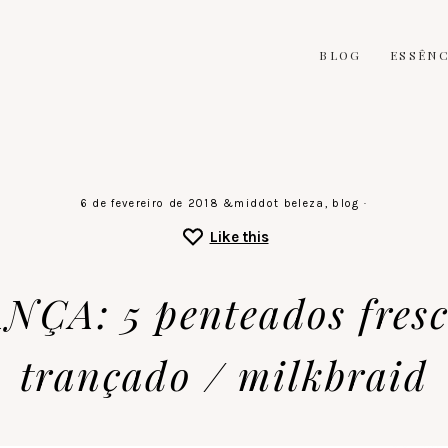
BLOG
ESSÊNC
6 de fevereiro de 2018
&middot
beleza
,
blog
·
Like this
A: 5 penteados fresc
trançado / milkbraid