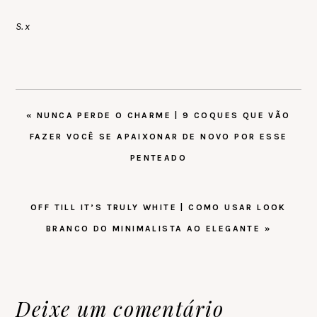
S. x
POST
« NUNCA PERDE O CHARME | 9 COQUES QUE VÃO
ANTERIOR:
FAZER VOCÊ SE APAIXONAR DE NOVO POR ESSE
PENTEADO
PRÓXIMO
OFF TILL IT’S TRULY WHITE | COMO USAR LOOK
POST:
BRANCO DO MINIMALISTA AO ELEGANTE »
Reader
Deixe um comentário