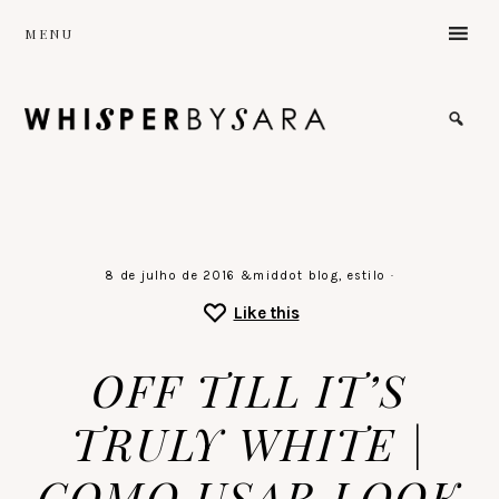
Skip
MENU
to
main
content
the
sound
of
a
gentle
stillness
♡
8 de julho de 2016
&middot
blog
,
estilo
·
Like this
OFF TILL IT’S
TRULY WHITE |
COMO USAR LOOK