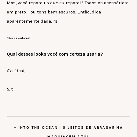
Mas, você reparou o que eu reparei? Todos os acessórios:
em preto – ou tons bem escuros. Então, dica
aparentemente dada, rs.
fotos via
Pinterest
Qual desses looks você com certeza usaria?
C’est tout,
S. x
POST
« INTO THE OCEAN | 6 JEITOS DE ARRASAR NA
ANTERIOR:
MAQUIAGEM AZUL