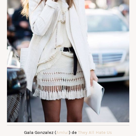
Gala Gonzalez (
Amlul
) de
They All Hate Us